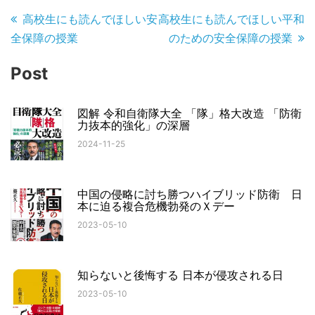
投
高校生にも読んでほしい安
高校生にも読んでほしい平和
稿
全保障の授業
のための安全保障の授業
ナ
Post
ビ
ゲ
図解 令和自衛隊大全 「隊」格大改造 「防衛
力抜本的強化」の深層
ー
2024-11-25
シ
ョ
中国の侵略に討ち勝つハイブリッド防衛 日
ン
本に迫る複合危機勃発のＸデー
2023-05-10
知らないと後悔する 日本が侵攻される日
2023-05-10