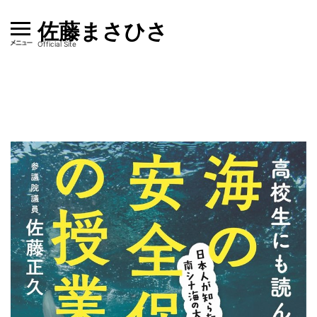
Skip
佐藤まさひさ
to
content
Official Site